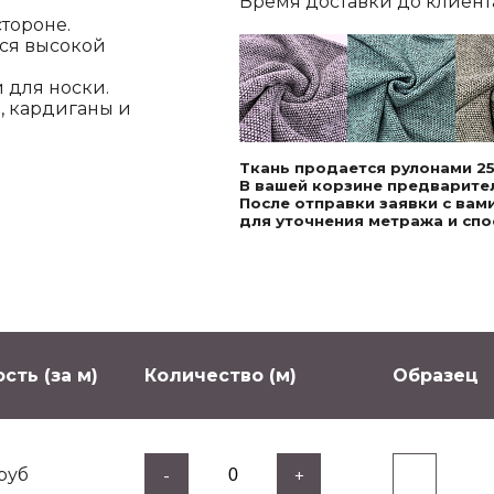
Время доставки до клиента,
тороне.
тся высокой
 для носки.
, кардиганы и
Ткань продается рулонами 25
В вашей корзине предварител
После отправки заявки с ва
для уточнения метража и спо
сть (за м)
Количество (м)
Образец
руб
-
+