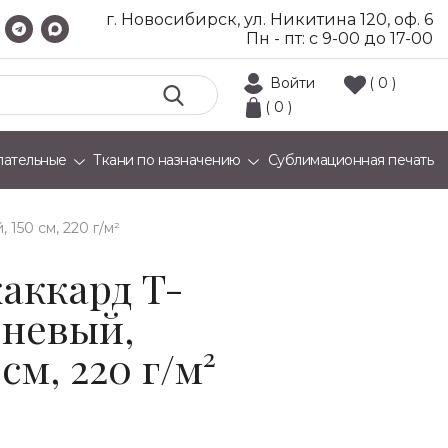
г. Новосибирск, ул. Никитина 120, оф. 6
Пн - пт: с 9-00 до 17-00
Войти
( 0 )
( 0 )
лательные
Ткани по назначению
Сублимационная печать
 150 см, 220 г/м²
аккард T-
еневый,
см, 220 г/м²