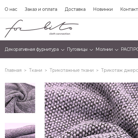
О нас
Заказ и оплата
Доставка
Новинки
Контак
Декоративная фурнитура
Пуговицы
Молнии
РАСПР
Главная
Ткани
Трикотажные ткани
Трикотаж джерс
>
>
>