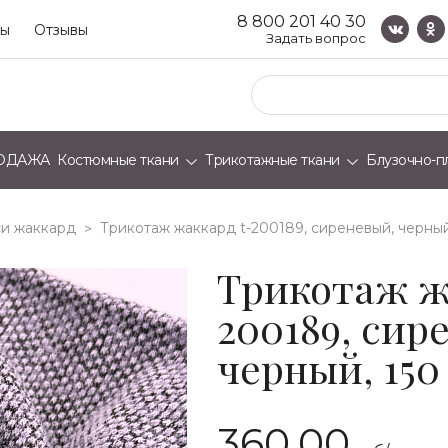
8 800 201 40 30
ты
Отзывы
Задать вопрос
ОДАЖА
Костюмные ткани
Трикотажные ткани
Блузочно-п
и жаккард
трикотаж жаккард t-200189, сиреневый, черный,
>
Трикотаж ж
200189, сир
черный, 150 
360.00