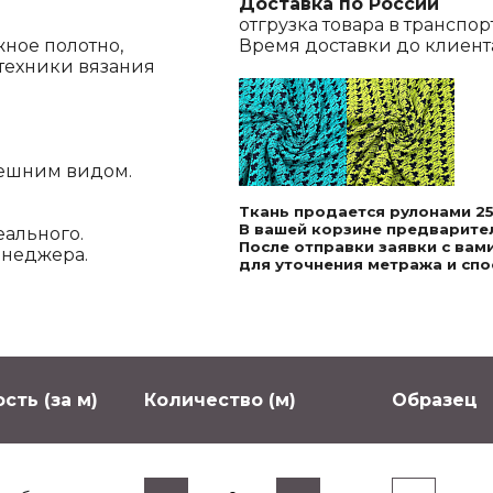
Доставка по России
отгрузка товара в транспо
жное полотно,
Время доставки до клиента,
техники вязания
нешним видом.
Ткань продается рулонами 25
В вашей корзине предварител
еального.
После отправки заявки с ва
енеджера.
для уточнения метража и спо
сть (за м)
Количество (м)
Образец