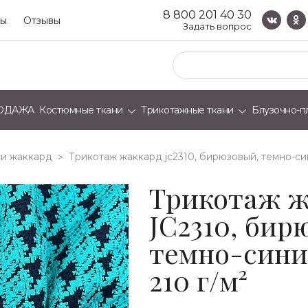
8 800 201 40 30
ты
Отзывы
Задать вопрос
ОДАЖА
Костюмные ткани
Трикотажные ткани
Блузочно-п
и жаккард
трикотаж жаккард jc2310, бирюзовый, темно-сини
>
Трикотаж ж
JC2310, бир
темно-синий
210 г/м²