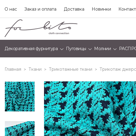
О нас
Заказ и оплата
Доставка
Новинки
Контак
Декоративная фурнитура
Пуговицы
Молнии
РАСПР
Главная
Ткани
Трикотажные ткани
Трикотаж джерс
>
>
>