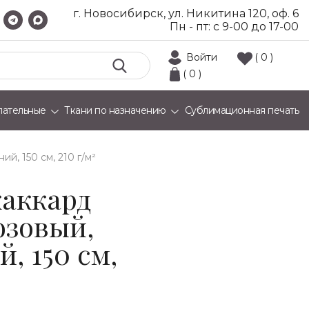
г. Новосибирск, ул. Никитина 120, оф. 6
Пн - пт: с 9-00 до 17-00
Войти
( 0 )
( 0 )
лательные
Ткани по назначению
Сублимационная печать
й, 150 см, 210 г/м²
аккард
юзовый,
, 150 см,