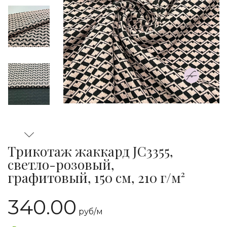
Трикотаж жаккард JC3355,
светло-розовый,
графитовый, 150 см, 210 г/м²
340.00
руб/
м