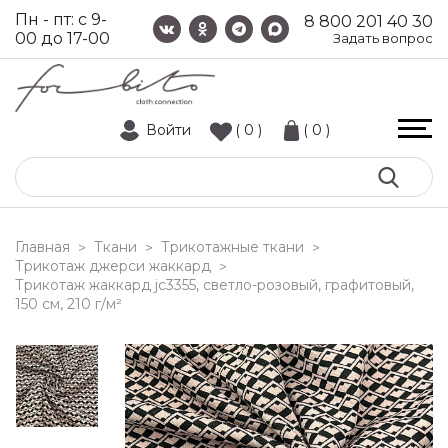
Пн - пт: с 9-
8 800 201 40 30
00 до 17-00
Задать вопрос
Войти
( 0 )
( 0 )
Главная
Ткани
Трикотажные ткани
>
>
>
Трикотаж джерси жаккард
>
трикотаж жаккард jc3355, светло-розовый, графитовый,
150 см, 210 г/м²