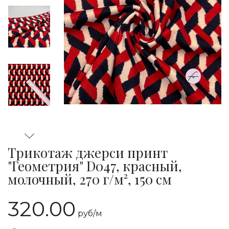
Трикотаж джерси принт
"Геометрия" D047, красный,
молочный, 270 г/м², 150 см
320.00
руб/
м