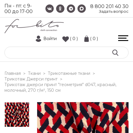
Пн - пт: с 9-
8 800 201 40 30
00 до 17-00
Задать вопрос
Войти
( 0 )
( 0 )
Главная
Ткани
Трикотажные ткани
>
>
>
Трикотаж Джерси принт
>
трикотаж джерси принт "геометрия" d047, красный,
молочный, 270 г/м², 150 см