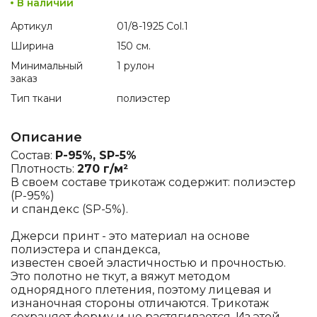
В наличии
Артикул
01/8-1925 Col.1
Ширина
150 см.
Минимальный
1 рулон
заказ
Тип ткани
полиэстер
Описание
Состав:
P-95%, SP-5%
Плотность:
270 г/м²
В своем составе трикотаж содержит: полиэстер
(P-95%)
и спандекс (SP-5%).
Джерси принт - это материал на основе
полиэстера и спандекса,
известен своей эластичностью и прочностью.
Это полотно не ткут, а вяжут методом
однорядного плетения, поэтому лицевая и
изнаночная стороны отличаются. Трикотаж
сохраняет форму и не растягивается. Из этой