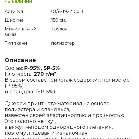
В наличии
Артикул
01/8-1927 Col.1
Ширина
150 см.
Минимальный
1 рулон
заказ
Тип ткани
полиэстер
Описание
Состав:
P-95%, SP-5%
Плотность:
270 г/м²
В своем составе трикотаж содержит: полиэстер
(P-95%)
и спандекс (SP-5%).
Джерси принт - это материал на основе
полиэстера и спандекса,
известен своей эластичностью и прочностью.
Это полотно не ткут,
а вяжут методом однорядного плетения,
поэтому лицевая и изнаночная
стороны отличаются. Трикотаж сохраняет форму