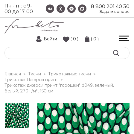
Пн - пт: с 9-
8 800 201 40 30
00 до 17-00
Задать вопрос
Войти
( 0 )
( 0 )
Главная
Ткани
Трикотажные ткани
>
>
>
Трикотаж Джерси принт
>
трикотаж джерси принт "горошки" d049, зеленый,
белый, 270 г/м², 150 см