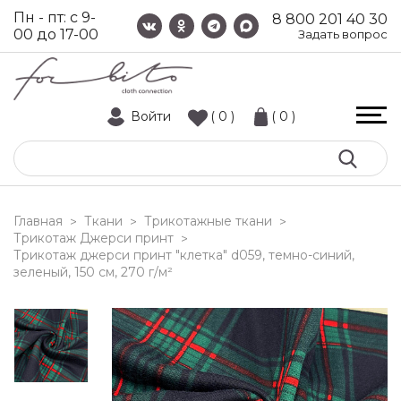
Пн - пт: с 9-
8 800 201 40 30
00 до 17-00
Задать вопрос
Войти
( 0 )
( 0 )
Главная
Ткани
Трикотажные ткани
>
>
>
Трикотаж Джерси принт
>
трикотаж джерси принт "клетка" d059, темно-синий,
зеленый, 150 см, 270 г/м²