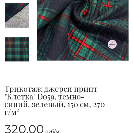
Трикотаж джерси принт
"Клетка" D059, темно-
синий, зеленый, 150 см, 270
г/м²
320.00
руб/
м