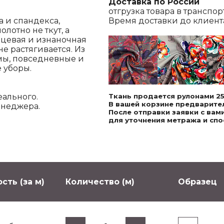
Доставка по России
отгрузка товара в транспо
а и спандекса,
Время доставки до клиента,
лотно не ткут, а
ицевая и изнаночная
е растягивается. Из
мы, повседневные и
 уборы.
еального.
Ткань продается рулонами 25
В вашей корзине предварител
енеджера.
После отправки заявки с ва
для уточнения метража и спо
сть (за м)
Количество (м)
Образец