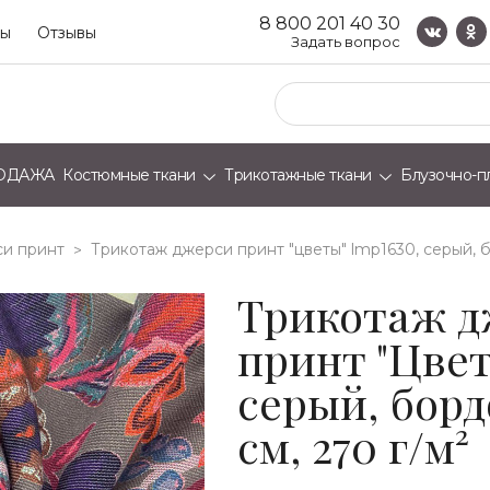
8 800 201 40 30
ты
Отзывы
Задать вопрос
ОДАЖА
Костюмные ткани
Трикотажные ткани
Блузочно-п
и принт
трикотаж джерси принт "цветы" lmp1630, серый, б
>
Трикотаж д
принт "Цвет
серый, борд
см, 270 г/м²