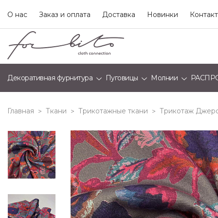
О нас
Заказ и оплата
Доставка
Новинки
Контак
Декоративная фурнитура
Пуговицы
Молнии
РАСПР
Главная
Ткани
Трикотажные ткани
Трикотаж Джерс
>
>
>