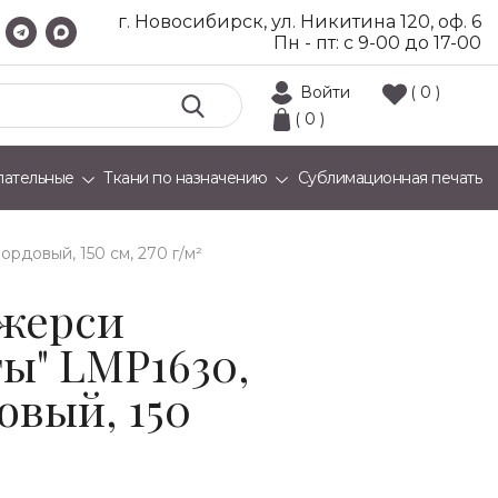
г. Новосибирск, ул. Никитина 120, оф. 6
Пн - пт: с 9-00 до 17-00
Войти
( 0 )
( 0 )
лательные
Ткани по назначению
Сублимационная печать
ордовый, 150 см, 270 г/м²
жерси
ы" LMP1630,
овый, 150