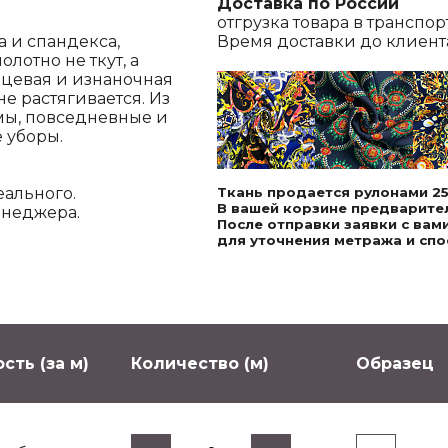
Доставка по России
отгрузка товара в транспо
а и спандекса,
Время доставки до клиента,
лотно не ткут, а
ицевая и изнаночная
е растягивается. Из
мы, повседневные и
 уборы.
еального.
Ткань продается рулонами 25
В вашей корзине предварител
енеджера.
После отправки заявки с ва
для уточнения метража и спо
сть (за м)
Количество (м)
Образец