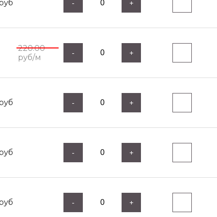
руб
-
+
220.00
-
+
руб/м
руб
-
+
руб
-
+
руб
-
+