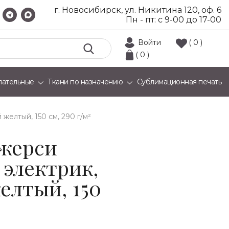
г. Новосибирск, ул. Никитина 120, оф. 6
Пн - пт: с 9-00 до 17-00
Войти
( 0 )
( 0 )
лательные
Ткани по назначению
Сублимационная печать
желтый, 150 см, 290 г/м²
жерси
 электрик,
елтый, 150