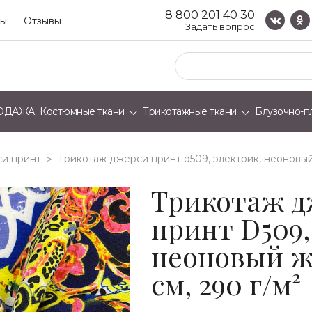
8 800 201 40 30
ты
Отзывы
Задать вопрос
ОДАЖА
Костюмные ткани
Трикотажные ткани
Блузочно-п
и принт
трикотаж джерси принт d509, электрик, неоновый 
>
Трикотаж д
принт D509,
неоновый ж
см, 290 г/м²