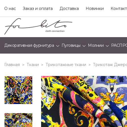
О нас
Заказ и оплата
Доставка
Новинки
Контак
Декоративная фурнитура
Пуговицы
Молнии
РАСПР
Главная
Ткани
Трикотажные ткани
Трикотаж Джерс
>
>
>