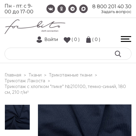
Пн - пт: с 9-
8 800 201 40 30
00 до 17-00
Задать вопрос
Войти
( 0 )
( 0 )
Главная
Ткани
Трикотажные ткани
>
>
>
Трикотаж Лакоста
>
трикотаж с хлопком "пике" hb210100, темно-синий, 180
см, 210 г/м²