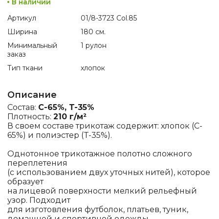
В наличии
Артикул
01/8-3723 Col.85
Ширина
180 см.
Минимальный
1 рулон
заказ
Тип ткани
хлопок
Описание
Состав:
C-65%, T-35%
Плотность:
210 г/м²
В своем составе трикотаж содержит: хлопок (C-
65%) и полиэстер (T-35%).
Однотонное трикотажное полотно сложного
переплетения
(с использованием двух уточных нитей), которое
образует
на лицевой поверхности мелкий рельефный
узор. Подходит
для изготовления футболок, платьев, туник,
домашней и спортивной одежды.