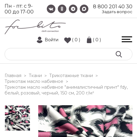
Пн - пт: с 9-
8 800 201 40 30
00 до 17-00
Задать вопрос
Войти
( 0 )
( 0 )
Главная
Ткани
Трикотажные ткани
>
>
>
Трикотаж масло набивное
>
трикотаж масло набивное "анималистичный принт" fdy,
белый, розовый, черный, 150 см, 200 г/м²