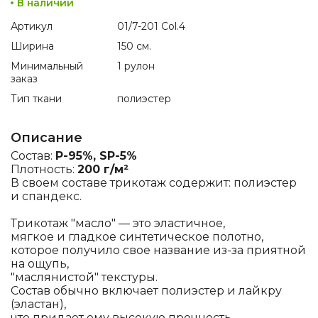
В наличии
Артикул
01/7-201 Col.4
Ширина
150 см.
Минимальный
1 рулон
заказ
Тип ткани
полиэстер
Описание
Состав:
P-95%, SP-5%
Плотность:
200 г/м²
В своем составе трикотаж содержит: полиэстер
и спандекс.
Трикотаж "масло" — это эластичное,
мягкое и гладкое синтетическое полотно,
которое получило свое название из-за приятной
на ощупь,
"маслянистой" текстуры.
Состав обычно включает полиэстер и лайкру
(эластан),
что придает ему высокую прочность,