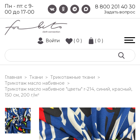
Пн - пт: с 9-
8 800 201 40 30
00 до 17-00
Задать вопрос
Войти
( 0 )
( 0 )
Главная
Ткани
Трикотажные ткани
>
>
>
Трикотаж масло набивное
>
трикотаж масло набивное "цветы" r-214, синий, красный,
150 см, 200 г/м²