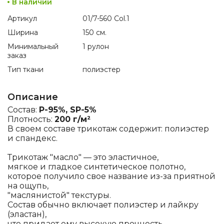
В наличии
Артикул
01/7-560 Col.1
Ширина
150 см.
Минимальный
1 рулон
заказ
Тип ткани
полиэстер
Описание
Состав:
P-95%, SP-5%
Плотность:
200 г/м²
В своем составе трикотаж содержит: полиэстер
и спандекс.
Трикотаж "масло" — это эластичное,
мягкое и гладкое синтетическое полотно,
которое получило свое название из-за приятной
на ощупь,
"маслянистой" текстуры.
Состав обычно включает полиэстер и лайкру
(эластан),
что придает ему высокую прочность,