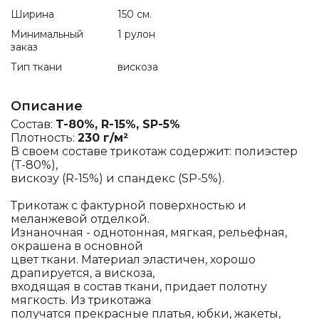
Ширина
150 см.
Минимальный
1 рулон
заказ
Тип ткани
вискоза
Описание
Состав:
T-80%, R-15%, SP-5%
Плотность:
230 г/м²
В своем составе трикотаж содержит: полиэстер
(T-80%),
вискозу (R-15%) и спандекс (SP-5%).
Трикотаж с фактурной поверхностью и
меланжевой отделкой.
Изнаночная - однотонная, мягкая, рельефная,
окрашена в основной
цвет ткани. Материал эластичен, хорошо
драпируется, а вискоза,
входящая в состав ткани, придает полотну
мягкость. Из трикотажа
получатся прекрасные платья, юбки, жакеты,