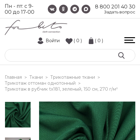
Пн - пт: с 9-
8 800 201 40 30
00 до 17-00
Задать вопрос
Войти
( 0 )
( 0 )
Главная
Ткани
Трикотажные ткани
>
>
>
Трикотаж оттоман однотонный
>
трикотаж в рубчик tx181, зеленый, 150 см, 270 г/м²