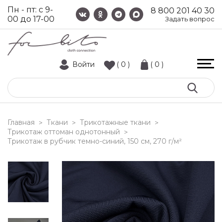
Пн - пт: с 9-
8 800 201 40 30
00 до 17-00
Задать вопрос
Войти
( 0 )
( 0 )
Главная
Ткани
Трикотажные ткани
>
>
>
Трикотаж оттоман однотонный
>
трикотаж в рубчик темно-синий, 150 см, 270 г/м²