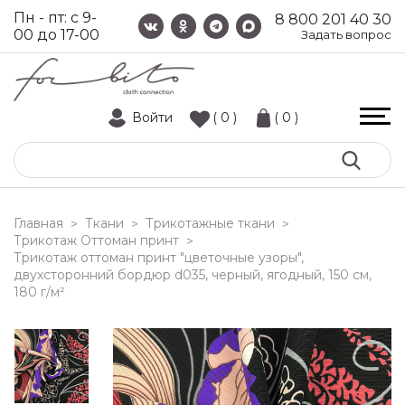
Пн - пт: с 9-
8 800 201 40 30
00 до 17-00
Задать вопрос
Войти
( 0 )
( 0 )
Главная
Ткани
Трикотажные ткани
>
>
>
Трикотаж Оттоман принт
>
трикотаж оттоман принт "цветочные узоры",
двухсторонний бордюр d035, черный, ягодный, 150 см,
180 г/м²