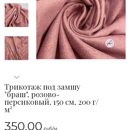
Трикотаж под замшу
"браш", розово-
персиковый, 150 см, 200 г/
м²
350.00
руб/
м