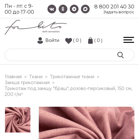
Пн - пт: с 9-
8 800 201 40 30
00 до 17-00
Задать вопрос
Войти
( 0 )
( 0 )
Главная
Ткани
Трикотажные ткани
>
>
>
Замша трикотажная
>
трикотаж под замшу "браш", розово-персиковый, 150 см,
200 г/м²