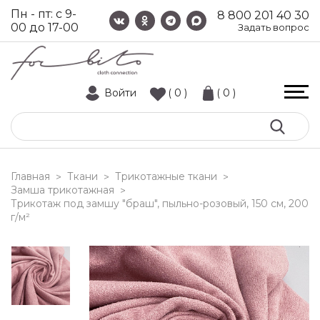
Пн - пт: с 9-
8 800 201 40 30
00 до 17-00
Задать вопрос
Войти
( 0 )
( 0 )
Главная
Ткани
Трикотажные ткани
>
>
>
Замша трикотажная
>
трикотаж под замшу "браш", пыльно-розовый, 150 см, 200
г/м²