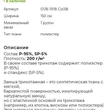
В наличии
Артикул
01/8-1918 Col.58
Ширина
150 см.
Минимальный
1 рулон
заказ
Тип ткани
полиэстер
Описание
Состав:
P-95%, SP-5%
Плотность:
200 г/м²
В своем составе трикотаж содержит: полиэстер
(P-95%)
и спандекс (SP-5%).
Замша трикотажная – это синтетическая ткань с
мягкой,
бархатистой поверхностью, имитирующей
натуральную замшу,
но с эластичной основой из трикотажа
(например, из хлопка, вискозы или полиэстера).
Этот материал практичен, приятен на ощупь,