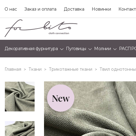
О нас
Заказ и оплата
Доставка
Новинки
Контак
Декоративная фурнитура
Пуговицы
Молнии
РАСПР
Главная
Ткани
Трикотажные ткани
Твил однотонны
>
>
>
New