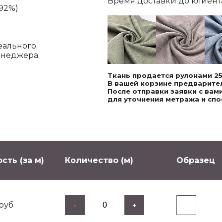
Время доставки до клиента,
-92%)
еального.
енеджера.
Ткань продается рулонами 25
В вашей корзине предварител
После отправки заявки с ва
для уточнения метража и спо
сть (за м)
Количество (м)
Образец
руб
-
+