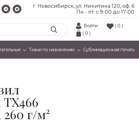
г. Новосибирск, ул. Никитина 120, оф. 6
Пн - пт: с 9-00 до 17-00
Войти
( 0 )
( 0 )
лательные
Ткани по назначению
Сублимационная печать
вил
 TX466
, 260 г/м²