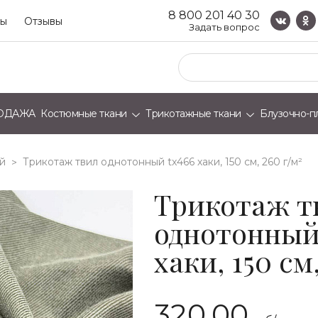
8 800 201 40 30
ты
Отзывы
Задать вопрос
ОДАЖА
Костюмные ткани
Трикотажные ткани
Блузочно-п
й
трикотаж твил однотонный tx466 хаки, 150 см, 260 г/м²
>
Трикотаж т
однотонный
хаки, 150 см
320.00