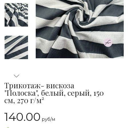
Трикотаж- вискоза
"Полоска", белый, серый, 150
см, 270 г/м²
140.00
руб/
м