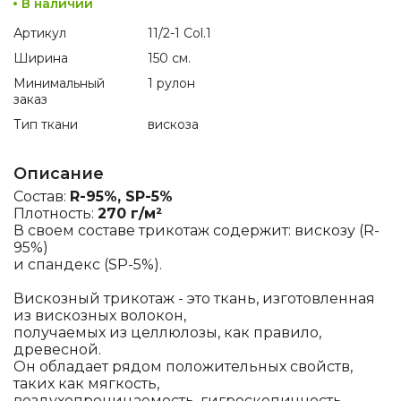
В наличии
Артикул
11/2-1 Col.1
Ширина
150 см.
Минимальный
1 рулон
заказ
Тип ткани
вискоза
Описание
Состав:
R-95%, SP-5%
Плотность:
270 г/м²
В своем составе трикотаж содержит: вискозу (R-
95%)
и спандекс (SP-5%).
Вискозный трикотаж - это ткань, изготовленная
из вискозных волокон,
получаемых из целлюлозы, как правило,
древесной.
Он обладает рядом положительных свойств,
таких как мягкость,
воздухопроницаемость, гигроскопичность