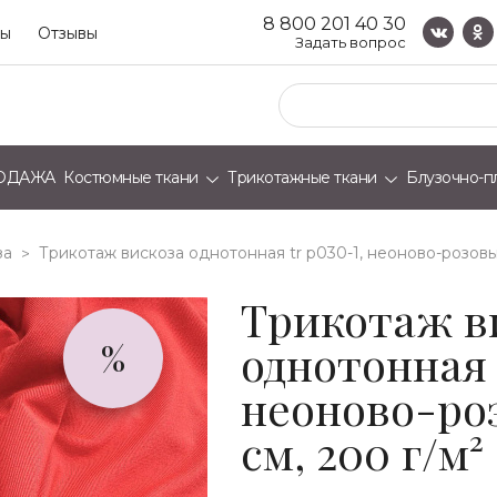
8 800 201 40 30
ты
Отзывы
Задать вопрос
ОДАЖА
Костюмные ткани
Трикотажные ткани
Блузочно-п
за
трикотаж вискоза однотонная tr р030-1, неоново-розовый
>
Трикотаж в
однотонная 
%
неоново-роз
см, 200 г/м²