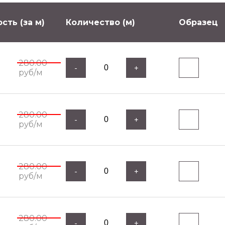
сть (за м)
Количество (м)
Образец
280.00
-
+
руб/м
280.00
-
+
руб/м
280.00
-
+
руб/м
280.00
-
+