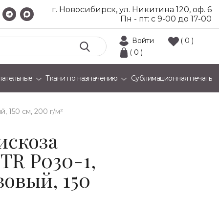
г. Новосибирск, ул. Никитина 120, оф. 6
Пн - пт: с 9-00 до 17-00
Войти
( 0 )
( 0 )
лательные
Ткани по назначению
Сублимационная печать
, 150 см, 200 г/м²
искоза
TR Р030-1,
овый, 150