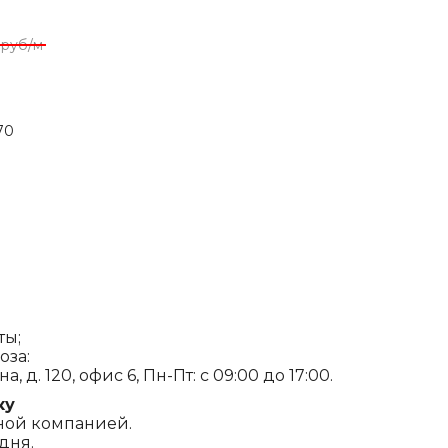
руб/м
.70
ты;
оза:
, д. 120, офис 6, Пн-Пт: с 09:00 до 17:00.
ку
ной компанией.
дня.