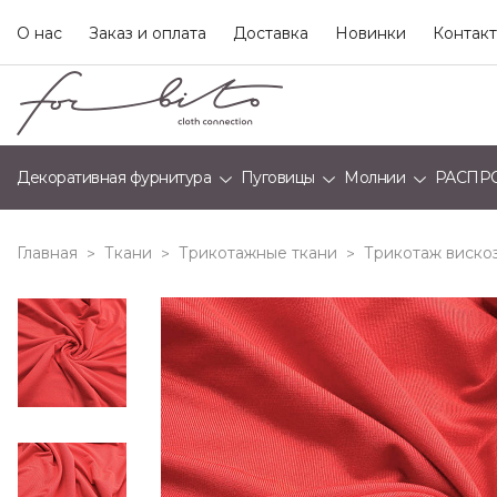
О нас
Заказ и оплата
Доставка
Новинки
Контак
Декоративная фурнитура
Пуговицы
Молнии
РАСПР
Главная
Ткани
Трикотажные ткани
Трикотаж виско
>
>
>