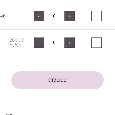
уб
-
+
280.00
-
+
руб/м
ОТЗЫВЫ