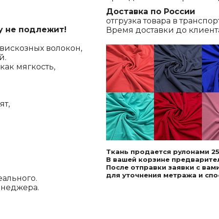
Доставка по России
отгрузка товара в транспо
у не подлежит!
Время доставки до клиента,
 вискозных волокон,
й.
как мягкость,
ят,
Ткань продается рулонами 25
В вашей корзине предварител
После отправки заявки с ва
для уточнения метража и спо
еального.
енеджера.