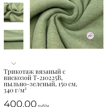
Трикотаж вязаный с
вискозой T-210225B,
пыльно-зеленый, 150 см,
340 г/м²
400.00
руб/
м