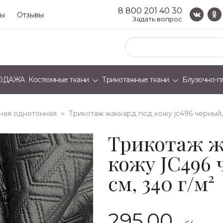
8 800 201 40 30
ты
Отзывы
Задать вопрос
ОДАЖА
Костюмные ткани
Трикотажные ткани
Блузочно-п
ная однотонная
трикотаж жаккард под кожу jc496 черный, 
>
Трикотаж ж
кожу JC496 
см, 340 г/м²
295.00