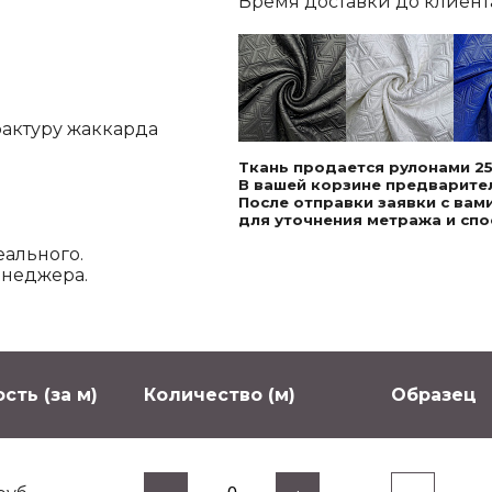
Время доставки до клиента,
фактуру жаккарда
Ткань продается рулонами 25
В вашей корзине предварител
После отправки заявки с ва
для уточнения метража и спо
еального.
енеджера.
сть (за м)
Количество (м)
Образец