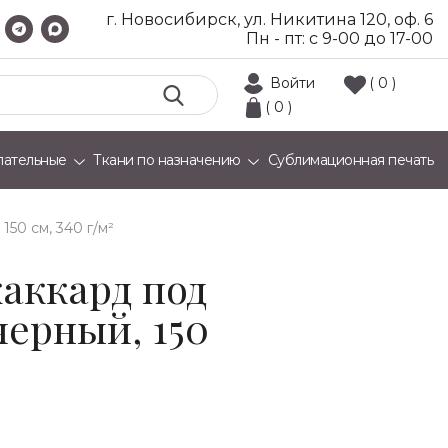
г. Новосибирск, ул. Никитина 120, оф. 6
Пн - пт: с 9-00 до 17-00
Войти
( 0 )
( 0 )
лательные
Ткани по назначению
Сублимационная печать
150 см, 340 г/м²
аккард под
черный, 150