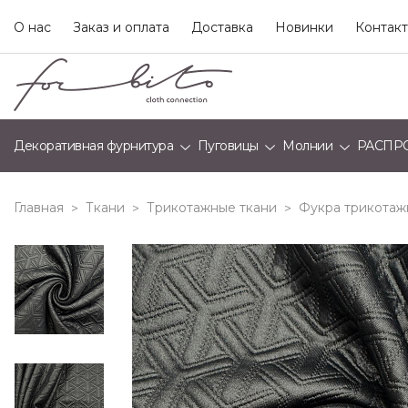
О нас
Заказ и оплата
Доставка
Новинки
Контак
Декоративная фурнитура
Пуговицы
Молнии
РАСПР
Главная
Ткани
Трикотажные ткани
Фукра трикотаж
>
>
>