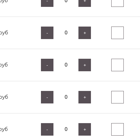
руб
-
+
руб
-
+
руб
-
+
руб
-
+
руб
-
+