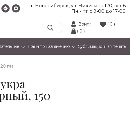
г. Новосибирск, ул. Никитина 120, оф. 6
Пн - пт: с 9-00 до 17-00
Войти
( 0 )
( 0 )
лательные
Ткани по назначению
Сублимационная печать
20 г/м²
укра
рный, 150