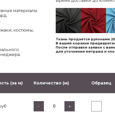
Время доставки до клиента,
ивные материалы.
ард.
.
джаки, костюмы,
Ткань продается рулонами 25
В вашей корзине предварител
После отправки заявки с ва
еального.
для уточнения метража и спо
енеджера.
сть (за м)
Количество (м)
Образец
руб
-
+