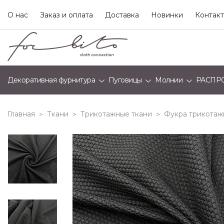
О нас
Заказ и оплата
Доставка
Новинки
Контак
Декоративная фурнитура
Пуговицы
Молнии
РАСПР
Главная
Ткани
Трикотажные ткани
Фукра трикотаж
>
>
>