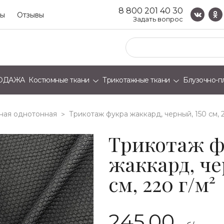
8 800 201 40 30
ты
Отзывы
Задать вопрос
ОДАЖА
Костюмные ткани
Трикотажные ткани
Блузочно-п
ная однотонная
трикотаж фукра жаккард, черный, 150 см, 2
>
Трикотаж ф
жаккард, че
см, 220 г/м²
245.00